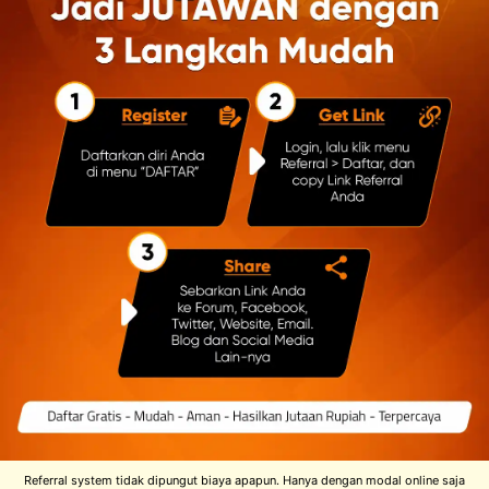
Referral system tidak dipungut biaya apapun. Hanya dengan modal online saja