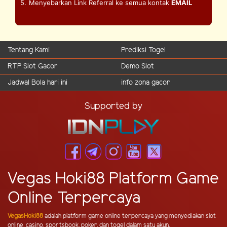
5.
Menyebarkan Link Referral ke semua kontak
EMAIL
Tentang Kami
Prediksi Togel
RTP Slot Gacor
Demo Slot
Jadwal Bola hari ini
info zona gacor
Supported by
Vegas Hoki88 Platform Game
Online Terpercaya
VegasHoki88
adalah platform game online terpercaya yang menyediakan slot
online, casino, sportsbook, poker, dan togel dalam satu akun.