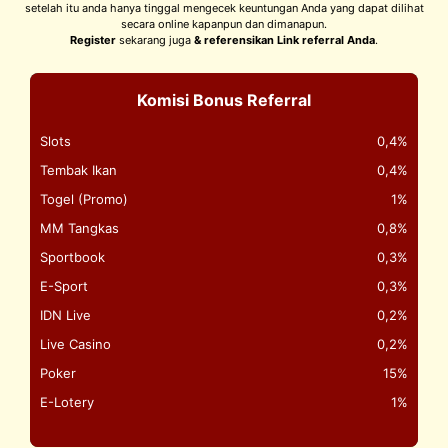
setelah itu anda hanya tinggal mengecek keuntungan Anda yang dapat dilihat
secara online kapanpun dan dimanapun.
Register
sekarang juga
& referensikan Link referral Anda
.
Komisi Bonus Referral
Slots
0,4%
Tembak Ikan
0,4%
Togel (Promo)
1%
MM Tangkas
0,8%
Sportbook
0,3%
E-Sport
0,3%
IDN Live
0,2%
Live Casino
0,2%
Poker
15%
E-Lotery
1%