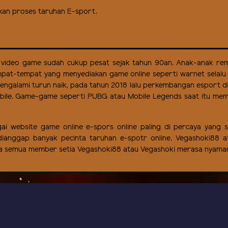
ikan proses taruhan E-sport.
n video game sudah cukup pesat sejak tahun 90an. Anak-anak rem
pat-tempat yang menyediakan game online seperti warnet selalu
galami turun naik, pada tahun 2018 lalu perkembangan esport di 
ile. Game-game seperti PUBG atau Mobile Legends saat itu memil
ai website game online e-spors online paling di percaya yang
dianggap banyak pecinta taruhan e-spotr online. Vegashoki88 a
gga semua member setia Vegashoki88 atau Vegashoki merasa nyaman