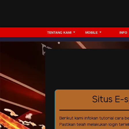
TENTANG KAMI
MOBILE
INFO
Situs E-
Berikut kami infokan tutorial cara 
Pastikan telah melakukan login terl