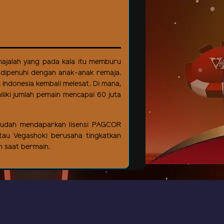
ajalah yang pada kala itu memburu
 dipenuhi dengan anak-anak remaja.
Indonesia kembali melesat. Di mana,
iki jumlah pemain mencapai 60 juta
 sudah mendaparkan lisensi PAGCOR
tau Vegashoki berusaha tingkatkan
 saat bermain.