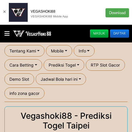
×
VEGASHOKI88
Download
VEGASHOKI88 Mobile App
MASUK
DAFTAR
Tentang Kami
Mobile
Info
Cara Betting
Prediksi Togel
RTP Slot Gacor
Demo Slot
Jadwal Bola hari ini
info zona gacor
Vegashoki88 - Prediksi
Togel Taipei