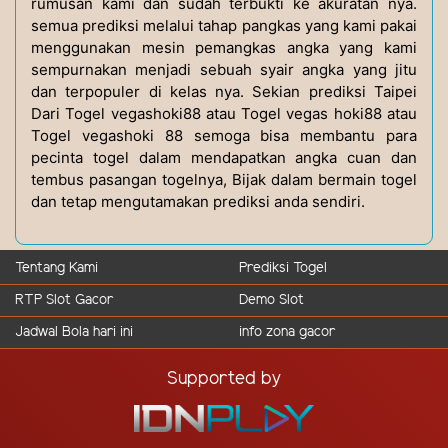
rumusan kami dan sudah terbukti ke akuratan nya.
semua prediksi melalui tahap pangkas yang kami pakai
menggunakan mesin pemangkas angka yang kami
sempurnakan menjadi sebuah syair angka yang jitu
dan terpopuler di kelas nya. Sekian prediksi Taipei
Dari Togel vegashoki88 atau Togel vegas hoki88 atau
Togel vegashoki 88 semoga bisa membantu para
pecinta togel dalam mendapatkan angka cuan dan
tembus pasangan togelnya, Bijak dalam bermain togel
dan tetap mengutamakan prediksi anda sendiri.
Tentang Kami
Prediksi Togel
RTP Slot Gacor
Demo Slot
Jadwal Bola hari ini
info zona gacor
Supported by