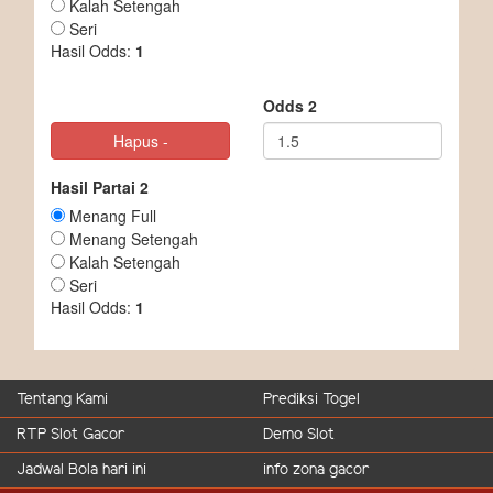
Tentang Kami
Prediksi Togel
RTP Slot Gacor
Demo Slot
Jadwal Bola hari ini
info zona gacor