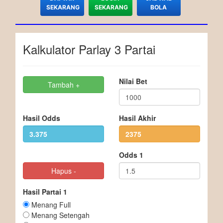
SEKARANG
SEKARANG
BOLA