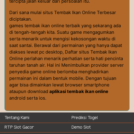
tercipta jalan keluar dari persoalan itu.
Dari sana mulai situs Tembak Ikan Online Terbesar
diciptakan.
games tembak ikan online terbaik yang sekarang ada
di tengah-tengah kita. Suatu game mengagumkan
serta menarik untuk mengisi kekosongan waktu di
saat santai. Berawal dari permainan yang hanya dapat
diakses lewat pc desktop, Daftar situs Tembak Ikan
Online perlahan menarik perhatian serta hati pencinta
taruhan tanah air. Hal ini Menimbulkan provider server
penyedia game online berlomba menghadirkan
permainan ini dalam bentuk mobile. Dengan tujuan
agar bisa dimainkan lewat browser smartphone
ataupun download
aplikasi tembak ikan online
android serta ios.
Tentang Kami
Prediksi Togel
RTP Slot Gacor
Demo Slot