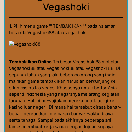
Vegashoki
1. Pilih menu game ""TEMBAK IKAN"" pada halaman
beranda Vegashoki88 atau vegashoki
Tembak Ikan Online
Terbesar Vegas hoki88 slot atau
vegashoki88 atau vegas hoki88 atau vegashoki 88, Di
sepuluh tahun yang lalu beberapa orang yang ingin
mainkan game tembak ikan haruslah berkunjung ke
situs casino las vegas. Khususnya untuk bettor Asia
seperti Indonesia yang negaranya melarang kegiatan
taruhan. Hal ini mewajibkan mereka untuk pergi ke
kasino luar negeri. Di mana hal tersebut dirasa benar-
benar merepotkan, memakan banyak waktu, biaya
serta tenaga. Sampai pada akhirnya beberapa ahli
lantas membuat kerja sama dengan tujuan supaya