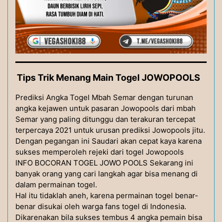
Tips Trik Menang Main Togel JOWOPOOLS
Prediksi Angka Togel Mbah Semar dengan turunan
angka kejawen untuk pasaran Jowopools dari mbah
Semar yang paling ditunggu dan terakuran tercepat
terpercaya 2021 untuk urusan prediksi Jowopools jitu.
Dengan pegangan ini Saudari akan cepat kaya karena
sukses memperoleh rejeki dari togel Jowopools
INFO
BOCORAN TOGEL JOWO POOLS Sekarang ini
banyak orang yang cari langkah agar bisa menang di
dalam permainan togel.
Hal itu tidaklah aneh, karena permainan togel benar-
benar disukai oleh warga fans togel di Indonesia.
Dikarenakan bila sukses tembus 4 angka pemain bisa