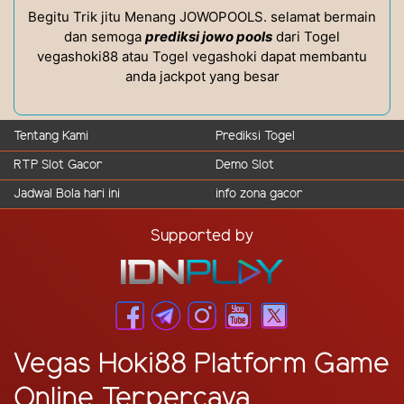
Begitu Trik jitu Menang JOWOPOOLS. selamat bermain
dan semoga
prediksi jowo pools
dari Togel
vegashoki88 atau Togel vegashoki dapat membantu
anda jackpot yang besar
Tentang Kami
Prediksi Togel
RTP Slot Gacor
Demo Slot
Jadwal Bola hari ini
info zona gacor
Supported by
Vegas Hoki88 Platform Game
Online Terpercaya