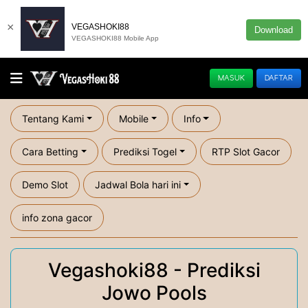
×
VEGASHOKI88
Download
VEGASHOKI88 Mobile App
MASUK
DAFTAR
Tentang Kami
Mobile
Info
Cara Betting
Prediksi Togel
RTP Slot Gacor
Demo Slot
Jadwal Bola hari ini
info zona gacor
Vegashoki88 - Prediksi
Jowo Pools