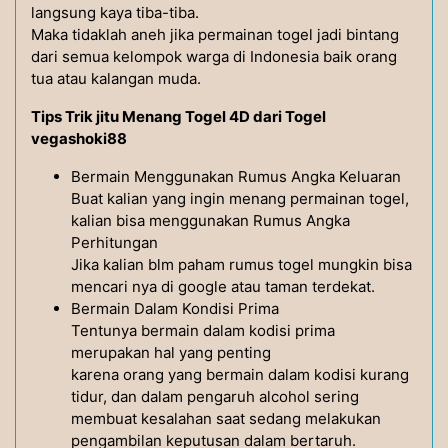
langsung kaya tiba-tiba.
Maka tidaklah aneh jika permainan togel jadi bintang
dari semua kelompok warga di Indonesia baik orang
tua atau kalangan muda.
Tips Trik jitu Menang Togel 4D dari Togel
vegashoki88
Bermain Menggunakan Rumus Angka Keluaran
Buat kalian yang ingin menang permainan togel,
kalian bisa menggunakan Rumus Angka
Perhitungan
Jika kalian blm paham rumus togel mungkin bisa
mencari nya di google atau taman terdekat.
Bermain Dalam Kondisi Prima
Tentunya bermain dalam kodisi prima
merupakan hal yang penting
karena orang yang bermain dalam kodisi kurang
tidur, dan dalam pengaruh alcohol sering
membuat kesalahan saat sedang melakukan
pengambilan keputusan dalam bertaruh.